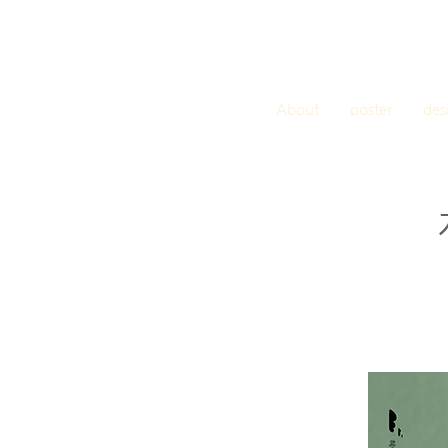
About
poster
des