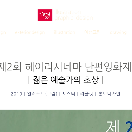
ign
exterior design
illustration
여행그림
drawing
제2회 헤이리시네마 단편영화
​[
젊은 예술가의 초상
]
2019 | 일러스트(그림) | 포스터 | 리플렛 | 홍보디자인