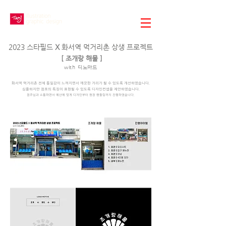
2023
스타필드
X
화서역 먹
거리촌 상
생 프로젝트
[
조개랑 해물 ]
with 디노마드
화서역 먹거리촌 전체 통일감이 느껴
지면서 깨끗한 거리가 될 수 있도록 개선하였습니다.
심플하지만 점포의 특징이 표현될 수 있도록 디자인컨셉을 제안하였습니다.
점주님과 소통하면서 ​예산에 맞게 디자인부터 현장 핸들링까지 진행하였습니다.