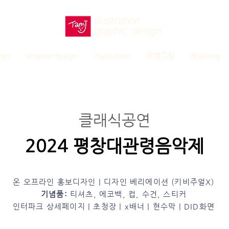
ign
exterior design
illustration
여행그림
drawing
클래식공연
2024 평창대관령음악제
온 오프라인 홍보디자인 | 디자인 베리에이션 (키비주얼X)
기념품:
티셔츠, 에코백, 컵, 수건, 스티커
인터파크 상세페이지 | 초청장 | x배너 | 현수막 | DID화면